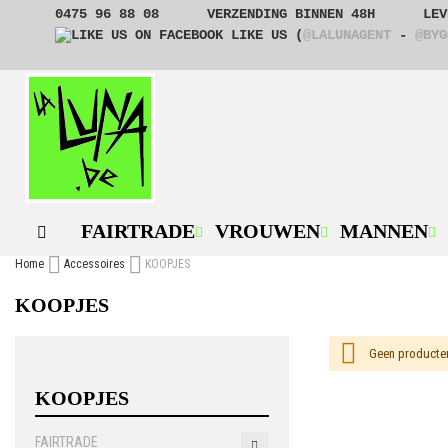
GA
0475 96 88 08
VERZENDING BINNEN 48H
LEV
NAAR
LIKE US (
@LALUNAGENT
-
@BYG
DE
INHOUD
FAIRTRADE
VROUWEN
MANNEN
Home
Accessoires
KOOPJES
KOOPJES
Geen producten
KOOPJES
FAIRTRADE