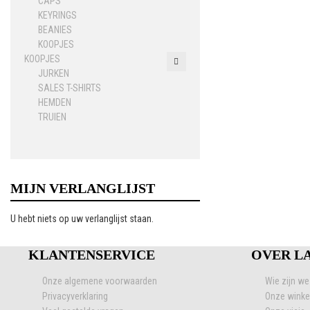
CAPS
KEYRINGS
BEANIES
KOOPJES
KOOPJES
JURKEN
SALES T-SHIRTS
HEMDEN
TRUIEN
MIJN VERLANGLIJST
U hebt niets op uw verlanglijst staan.
KLANTENSERVICE
OVER L
Onze algemene voorwaarden
Wie zijn we
Privacyverklaring
Onze winke