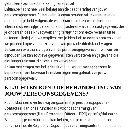
gebruiken voor direct marketing, enzovoort.
Laluna.be hecht heel veel belang aan de bescherming van jouw
persoonsgegevens. Bij het gebruik ervan houden wij rekening met de
rechten die je hebt volgens de wet. Daarom zetten we ze hieronder
allemaal op een rijtje. Je kan ons contacteren via de contactgegevens die
je onderaan deze Privacyverklaring terugvindt om deze rechten uit te
oefenen. Hierbij zijn we verplicht om je identiteit te controleren en zullen
we jou een kopie van de voorzijde van jouw identiteitskaart vragen.
Je kan een overzicht vragen van de persoonsgegevens die we van jou
bijhouden. Je kan foutieve gegevens laten verbeteren en gegevens die
niet langer relevant zijn ook laten verwijderen.
Je kan ons vragen om het gebruik van jouw persoonsgegevens te
beperken of om bezwaar te maken tegen een gebruik van jouw
persoonsgegevens.
KLACHTEN ROND DE BEHANDELING VAN
JOUW PERSOONSGEGEVENS?
Heb je klachten over hoe wij omgaan met je persoonsgegevens?
Contacteer dan onze functionaris voor bescherming van
persoonsgegevens (Data Protection Officer – DPO) op info@laluna.be.
Wanneer hij je onvoldoende kan helpen, kan je ook steeds contact
opnemen met de Belgische Gegevensbeschermingsautoriteit en daar een