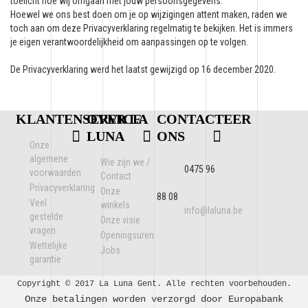
toelicht hoe wij omgaan met jouw persoonsgegevens.
Hoewel we ons best doen om je op wijzigingen attent maken, raden we
toch aan om deze Privacyverklaring regelmatig te bekijken. Het is immers
je eigen verantwoordelijkheid om aanpassingen op te volgen.
De Privacyverklaring werd het laatst gewijzigd op 16 december 2020.
KLANTENSERVICE
OVER LA
CONTACTEER
LUNA
ONS
Onze
algemene
Wie zijn we /
0475 96
voorwaarden
Contact
Privacyverklaring
Onze
88 08
Veel
winkels
info@laluna.be
gestelde
Onze visie
vragen
Openingsuren
Wettelijke
Jobs
garantie
Copyright © 2017 La Luna Gent. Alle rechten voorbehouden.
Onze betalingen worden verzorgd door Europabank