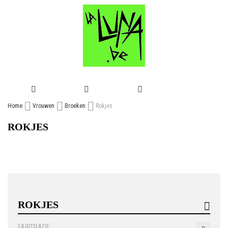
GA
Home
Vrouwen
Broeken
Rokjes
NAAR
ROKJES
DE
INHOUD
ROKJES
FAIRTRADE