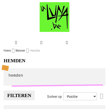
GA
Home
Mannen
Hemden
NAAR
HEMDEN
DE
INHOUD
hemden
FILTEREN
Van
Sorteer op
hoo
naa