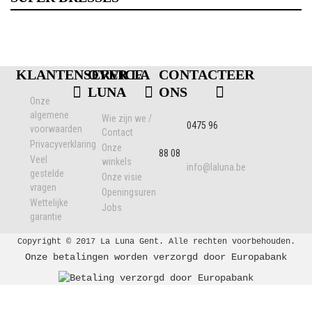
KLANTENSERVICE
OVER LA
CONTACTEER
LUNA
ONS
Onze
algemene
Wie zijn we /
0475 96
voorwaarden
Contact
Privacyverklaring
Onze
88 08
Veel
winkels
info@laluna.be
gestelde
Onze visie
vragen
Openingsuren
Wettelijke
Jobs
garantie
Copyright © 2017 La Luna Gent. Alle rechten voorbehouden.
Onze betalingen worden verzorgd door Europabank