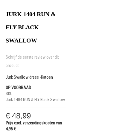
Ga
naar
het
JURK 1404 RUN &
begin
van
FLY BLACK
de
afbeeldingen-
SWALLOW
gallerij
Schrijf de eerste review over dit
product
Jurk Swallow dress -Katoen
OP VOORRAAD
SKU
Jurk 1404 RUN & FLY Black Swallow
€ 48,99
Prijs excl. verzendingskosten van
4,95 €