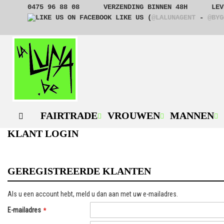
GA
0475 96 88 08
VERZENDING BINNEN 48H
LEV
NAAR
LIKE US (
@LALUNAGENT
-
@BYG
DE
INHOUD
FAIRTRADE
VROUWEN
MANNEN
KLANT LOGIN
GEREGISTREERDE KLANTEN
Als u een account hebt, meld u dan aan met uw e-mailadres.
E-mailadres