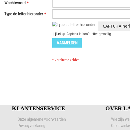
Wachtwoord
Type de letter hieronder
CAPTCHA her
Let op
: Captcha is hoofdletter gevoelig.
AANMELDEN
KLANTENSERVICE
OVER L
Onze algemene voorwaarden
Wie zijn we
Privacyverklaring
Onze winke