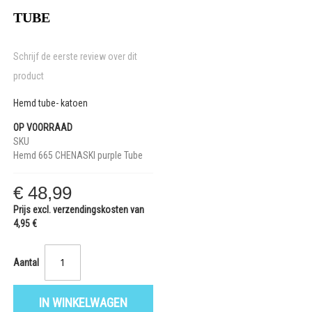
afbeeldingen-
TUBE
gallerij
Schrijf de eerste review over dit
product
Hemd tube- katoen
OP VOORRAAD
SKU
Hemd 665 CHENASKI purple Tube
€ 48,99
Prijs excl. verzendingskosten van
4,95 €
Aantal
IN WINKELWAGEN