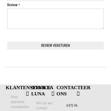
Review
REVIEW VERSTUREN
KLANTENSERVICE
OVER LA
CONTACTEER
LUNA
ONS
Onze
algemene
Wie zijn we /
0475 96
voorwaarden
Contact