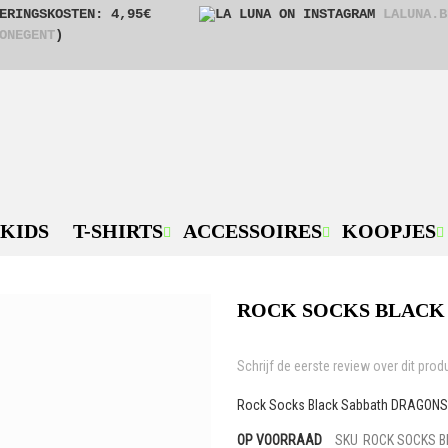
ERINGSKOSTEN: 4,95€
LALUNA.B
ONEGENT
)
KIDS
T-SHIRTS
ACCESSOIRES
KOOPJES
ROCK SOCKS BLACK 
Schrijf de eerste review over dit prod
Rock Socks Black Sabbath DRAGONS-
OP VOORRAAD
SKU
ROCK SOCKS B