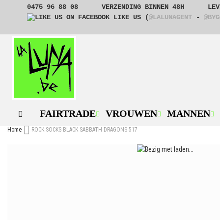
GA
0475 96 88 08
VERZENDING BINNEN 48H
LEV
NAAR
LIKE US (
@LALUNAGENT
-
@BYG
DE
INHOUD
FAIRTRADE
VROUWEN
MANNEN
Home
ROCK SOCKS BLACK SABBATH DRAGONS 517
Ga
naar
het
einde
van
de
afbeeldingen-
gallerij