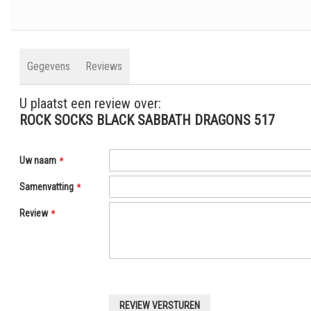
Ga
naar
het
Gegevens
Reviews
begin
van
U plaatst een review over:
Rock SOCKS BLACK SABBATH DRAGONS- unisex- origineel - katoen- beste prij
de
ROCK SOCKS BLACK SABBATH DRAGONS 517
afbeeldingen-
gallerij
Uw naam
Samenvatting
Review
REVIEW VERSTUREN